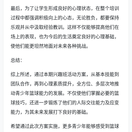
最后，为了让学生形成良好的心理状态，在整个培训
过程中都强调积极向上的心态，无论胜负，都要保持
乐观并从中汲取经验教训。这样不仅能够提高他们在
场上的表现，也为今后的生活奠定良好的心理基础，
使他们能更坦然地面对未来各种挑战。
总结：
综上所述，通过本期兴趣班活动方案，从基本技能到
团队合作，再到心理素质提升，全方位、多层次地推
动青少年篮球能力的发展。不仅使他们掌握必要的篮
球技巧，还进一步锻炼了他们的人际交往能力及应变
能力，为其未来发展打下良好的基础。
希望通过此次方案实施，更多青少年能够感受到篮球