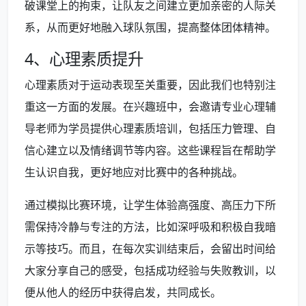
破课堂上的拘束，让队友之间建立更加亲密的人际关
系，从而更好地融入球队氛围，提高整体团体精神。
4、心理素质提升
心理素质对于运动表现至关重要，因此我们也特别注
重这一方面的发展。在兴趣班中，会邀请专业心理辅
导老师为学员提供心理素质培训，包括压力管理、自
信心建立以及情绪调节等内容。这些课程旨在帮助学
生认识自我，更好地应对比赛中的各种挑战。
通过模拟比赛环境，让学生体验高强度、高压力下所
需保持冷静与专注的方法，比如深呼吸和积极自我暗
示等技巧。而且，在每次实训结束后，会留出时间给
大家分享自己的感受，包括成功经验与失败教训，以
便从他人的经历中获得启发，共同成长。