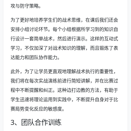
攻与防守策略。
为了更好地培养学生们的战术思维，在课后我们还会
安排小组讨论环节。每个小组根据所学习到的知识自
行设计一套简单战术，然后进行演示。这样的互动式
学习，不仅加深了对战术知识的理解，而且锻炼了表
达能力和团队协作能力。
此外，为了让学员更直观地理解战术执行的重要性，
我们将在每次实战演练前进行简短讲解，并在比赛过
程中不断提醒和纠正。这种边打边教的方法，有助于
学生迅速将理论运用到实践中，不断提升自身对于比
赛局势变化反应的敏感度。
3、团队合作训练