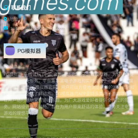
联系我们
地址
support@kr-pggames.com
PG模拟器
PG模拟器-在线试玩 (中国)官方网站-PG电子游戏模拟器，为您提供便
捷的在线试玩服务。平台集丰富电子游戏和实时资讯于一体的专业娱
乐平台。通过PG模拟器官网，用户可以方便地浏览最新的游戏信息和
娱乐新闻，及时了解动态。PG模拟器的APP支持多类电子游戏项目，
让用户随时随地掌握游戏乐趣，为广大游戏爱好者提供全方位的服
务。网站设计简洁流畅，旨在为用户带来舒适的体验，成为关注电子
游戏的理想平台。