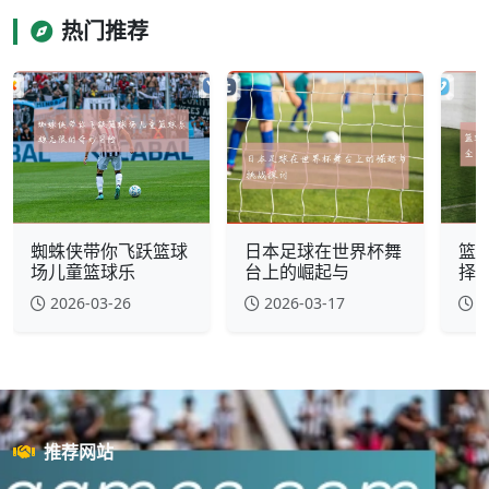
热门推荐
蜘蛛侠带你飞跃篮球
日本足球在世界杯舞
篮
场儿童篮球乐
台上的崛起与
择
2026-03-26
2026-03-17
2
推荐网站