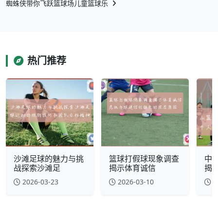
蜘蛛侠带你飞跃篮球场儿童篮球乐
热门推荐
沙滩足球的魅力与挑
篮球打假球现象调查
中
战探索沙滩足
揭示体育诚信
揭
2026-03-23
2026-03-10
2