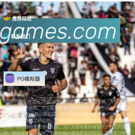
推荐网站
联系我们
地址
support@kr-pggames.com
PG模拟器
PG模拟器-在线试玩 (中国)官方网站-PG电子游戏模拟器，为您提供便
捷的在线试玩服务。平台集丰富电子游戏和实时资讯于一体的专业娱
乐平台。通过PG模拟器官网，用户可以方便地浏览最新的游戏信息和
娱乐新闻，及时了解动态。PG模拟器的APP支持多类电子游戏项目，
让用户随时随地掌握游戏乐趣，为广大游戏爱好者提供全方位的服
务。网站设计简洁流畅，旨在为用户带来舒适的体验，成为关注电子