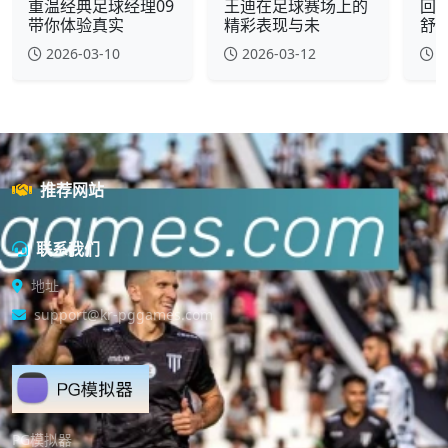
重温经典足球经理09
王迪在足球赛场上的
回
带你体验真实
精彩表现与未
舒
2026-03-10
2026-03-12
2
推荐网站
联系我们
地址
support@kr-pggames.com
PG模拟器