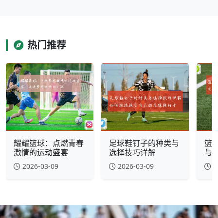
热门推荐
耀耀篮球：点燃青春
足球鞋钉子的种类与
篮
激情的运动盛宴
选择技巧详解
与
2026-03-09
2026-03-09
2