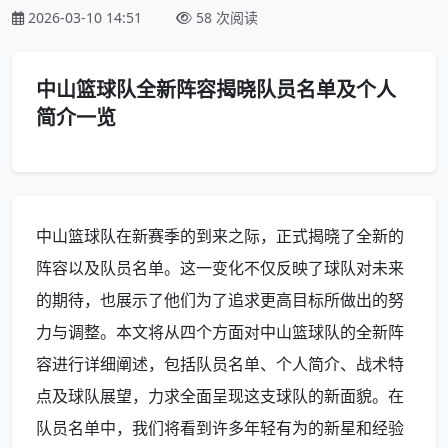
2026-03-10 14:51
58 次阅读
中山篮球队全新阵容揭晓队员名单及个人
简介一览
中山篮球队在新赛季的到来之际，正式揭晓了全新的
阵容以及队员名单。这一变化不仅反映了球队对未来
的期待，也展示了他们为了追求更高目标所做出的努
力与调整。本文将从四个方面对中山篮球队的全新阵
容进行详细阐述，包括队员名单、个人简介、战术特
点及球队展望，力求全面呈现这支球队的新面貌。在
队员名单中，我们将看到许多年轻有为的新星和经验