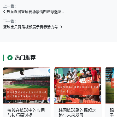
上一篇：
热血直播篮球赛场激情四溢球迷互…
下一篇：
篮球宝贝舞蹈视频展示青春活力与
热门推荐
拉线在篮球中的应用
韩国篮球禹的崛起之
踢
与技巧探讨提
路与未来发展
子