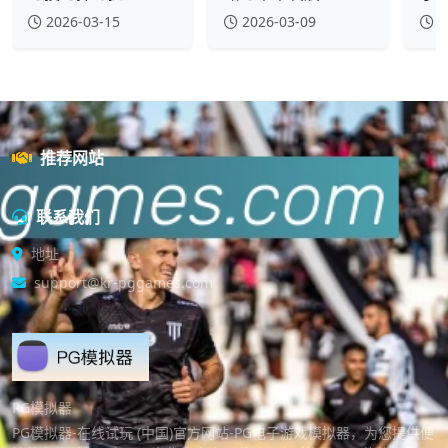
2026-03-15
2026-03-09
2
推荐网站
联系我们
地址
support@kr-pggames.com
PG模拟器
PG模拟器-在线试玩 (中国)官方网站-PG电子游戏模拟器，为您提供便