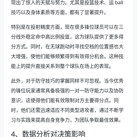
现出了惊人的天赋与努力。尤其是投篮技术、运 ball
技巧以及身体素质等方面，都有了显著提升。
特别是在投射精度方面，现在很多锋位球员可以在三
分线外稳定命中高比例投篮，这为球队提供了更多得
分方式。同时，在无球跑动时寻找空档的位置感也大
大增强，使他们能够频繁得到有效得分机会。这种技
能上的提升直接关系到整个球队在场上的表现。
此外，对于防守技巧的掌握同样不可忽视。当今优秀
的锋位玩家通常具备极强的一对一防守能力以及协防
意识，这使得他们能有效限制对方主要得分点。同
时，他们还需迅速适应不同类型进攻者，通过不断学
习与实践来提高自身竞争力，为团队争取最佳效果。
4、数据分析对决策影响