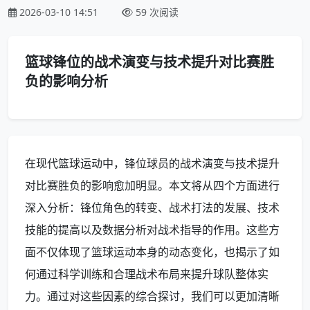
2026-03-10 14:51
59 次阅读
篮球锋位的战术演变与技术提升对比赛胜
负的影响分析
在现代篮球运动中，锋位球员的战术演变与技术提升
对比赛胜负的影响愈加明显。本文将从四个方面进行
深入分析：锋位角色的转变、战术打法的发展、技术
技能的提高以及数据分析对战术指导的作用。这些方
面不仅体现了篮球运动本身的动态变化，也揭示了如
何通过科学训练和合理战术布局来提升球队整体实
力。通过对这些因素的综合探讨，我们可以更加清晰