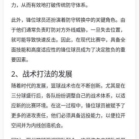
力，从而有效地打破传统防守体系。
此外，锋位球员还扮演着防守转换中的关键角色。由
于他们通常负责盯防对方外线威胁，一旦失去位置，
就可能导致快速反击。因此，在现代比赛中，具备全
面技能和高度适应性的锋位球员成为了决定胜负的重
要因素。
2、战术打法的发展
随着时代的发展，篮球战术也在不断创新。尤其是在
三分球盛行后，各队纷纷调整自己的战术体系，以适
应新的比赛环境。在这一过程中，锋位球员被赋予了
更多的进攻责任，他们必须具备远投能力，以便拉开
空间并为内线创造机会。