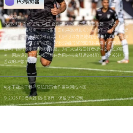
PG模拟器
PG模拟器-在线试玩 (中国)官方网站-PG电子游戏模拟器，为您提供便
捷的在线试玩服务。平台集丰富电子游戏和实时资讯于一体的专业娱
乐平台。通过PG模拟器官网，用户可以方便地浏览最新的游戏信息和
娱乐新闻，及时了解动态。PG模拟器的APP支持多类电子游戏项目，
让用户随时随地掌握游戏乐趣，为广大游戏爱好者提供全方位的服
务。网站设计简洁流畅，旨在为用户带来舒适的体验，成为关注电子
游戏的理想平台。
App下载
关于我们
隐私政策
合作条款
网站地图
© 2026 PG模拟器 版权所有 · 保留所有权利