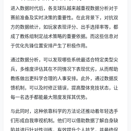
进入数据时代后，各支球队越来越重视数据分析对于
赛前准备及实时决策的重要性。在此背景下，对抗双
方的数据统计，如玩家表现评分、出手选择率等，都
成了教练组制定战术策略的重要依据。而这些信息对
于优化先锋位置安排产生了积极作用。
通过数据分析，可以发现哪些系统最适合特定类型尖
兵，多维度评估其在不同情况下表现优劣，从而帮助
教练做出更科学合理的人事安排。此外，通过数据反
馈机制，可以及时修正错误，提高整体竞技状态，让
每一名选手都能最大限度发挥其优势。
与此同时，这种依靠科学的方法论还推动着年轻选手
们形成自我审视机制。他们可以借助数据了解自身缺
陷并进行针对性训练，有效提升个人技艺，并最终促