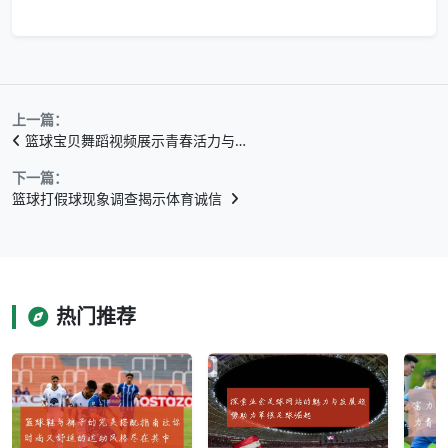
上一篇：
篮球宝贝舞蹈视频展示青春活力与…
下一篇：
篮球打假球现象调查揭示体育诚信
热门推荐